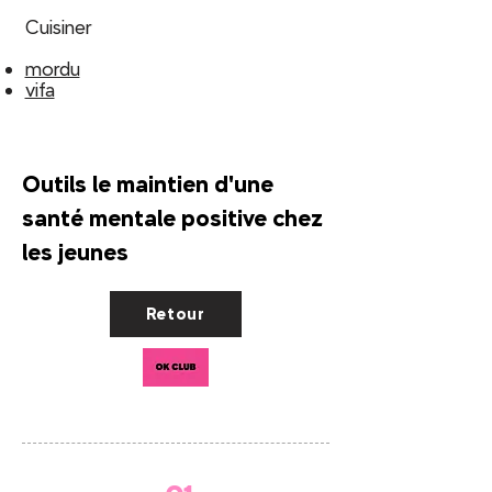
Cuisiner
mordu
vifa
Outils le maintien d'une
05
santé mentale positive chez
Mode de vie physiquement
les jeunes
actif
va donc jouer
Retour
on y va
vifa
fillactive