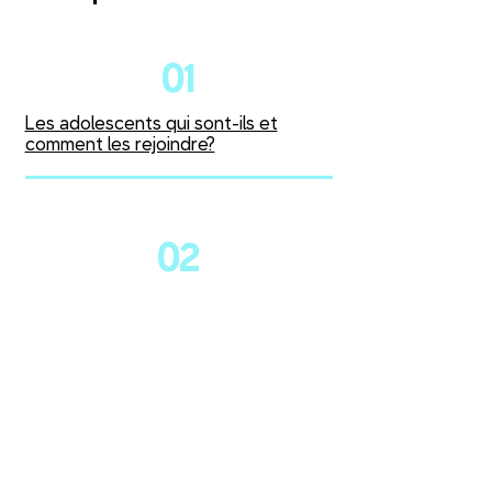
01
Les adolescents qui sont-ils et
comment les rejoindre?
02
Alimentation et activités physiques
03
Outils d'animation