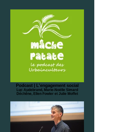
Podcast | L'engagement social
Luc Audebrand, Marie-Noëlle Simard
Déchêne, Ellen Fowler et Julie Moffet