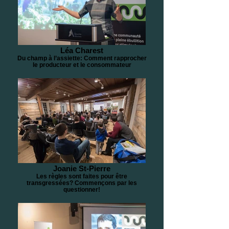
Léa Charest
Du champ à l’assiette: Comment rapprocher
le producteur et le consommateur
Joanie St-Pierre
Les règles sont faites pour être
transgressées? Commençons par les
questionner!