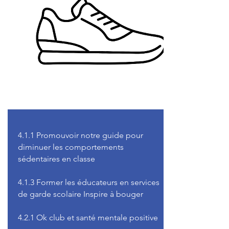
4.1.1 Promouvoir notre guide pour
diminuer les comportements
sédentaires en classe
4.1.3 Former les éducateurs en services
de garde scolaire Inspire à bouger
4.2.1 Ok club et santé mentale positive