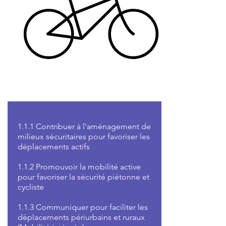
1.1.1 Contribuer à l'aménagement de
milieux sécuritaires pour favoriser les
déplacements actifs
1.1.2 Promouvoir la mobilité active
pour favoriser la sécurité piétonne et
cycliste
1.1.3 Communiquer pour faciliter les
déplacements périurbains et ruraux