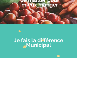
Se mailler pour
mieux manger
Je fais la différence
Municipal
Petite
enfance