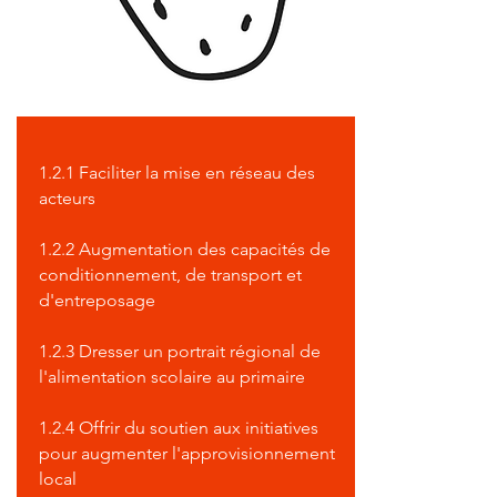
1.2.1 Faciliter la mise en réseau des
acteurs
1.2.2 Augmentation des capacités de
conditionnement, de transport et
d'entreposage
1.2.3 Dresser un portrait régional de
l'alimentation scolaire au primaire
1.2.4 Offrir du soutien aux initiatives
pour augmenter l'approvisionnement
local