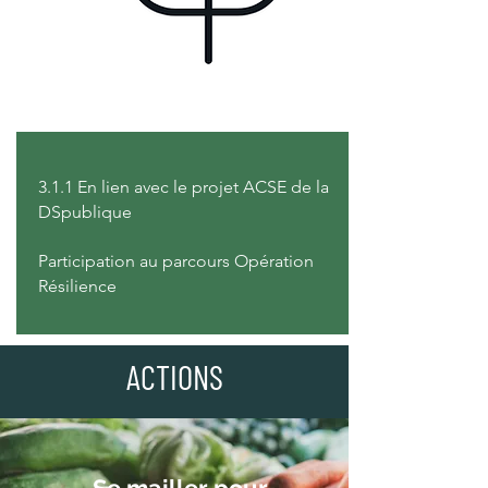
3.1.1 En lien avec le projet ACSE de la
DSpublique
Participation au parcours Opération
Résilience
ACTIONS